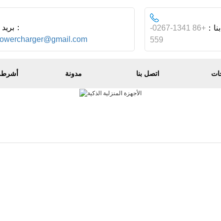
بريد إلكتروني：
بنا：
+86 1341-0267-
powercharger@gmail.com
559
ات
اتصل بنا
مدونة
أشرطة 