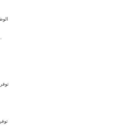
الوظ
الميزات: تم تصميم منتجاتنا الطرفية لتكون مدمجة وسهلة التركيب والاستخدام ومتوافقة للغاية مع الأجهزة المنزلية الذكية السائدة في السوق.
توفر 
توفر