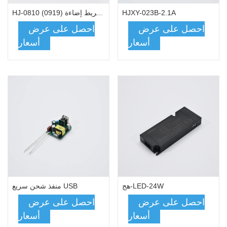
HJXY-023B-2.1A
HJ-0810 (0919) شريط إضاءة LED
احصل على عرض
احصل على عرض
أسعار
أسعار
هج-LED-24W
منفذ شحن سريع USB
احصل على عرض
احصل على عرض
أسعار
أسعار