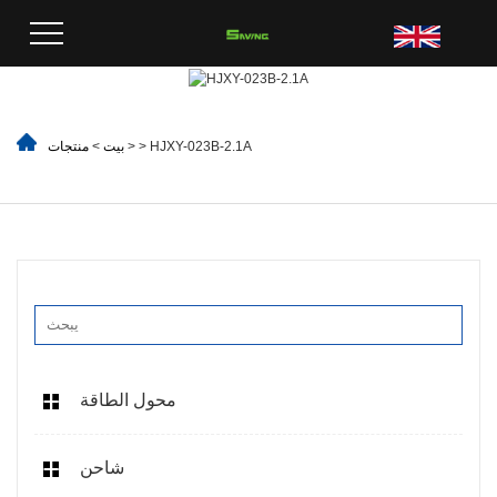
> HJXY-023B-2.1A
>
بيت
>
منتجات
محول الطاقة
شاحن