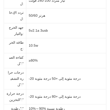
تيار متردد 100-240 فولت
ل:
تردد الإدخا
50/60 هرتز
ل:
جهد الخرج
5v2.1a 3usb
والتيار:
طاقة الخر
10.5w
ج:
كفاءة العم
≥80%
":"
ل
درجات حرا
-20 درجة مئوية إلى +50 درجة مئوية
رة التشغي
":"
ل
درجة حرارة
-20 درجة مئوية إلى +80 درجة مئوية
":"
التخزين
10%～90% رطوبة نسبية
":"
رطوبة