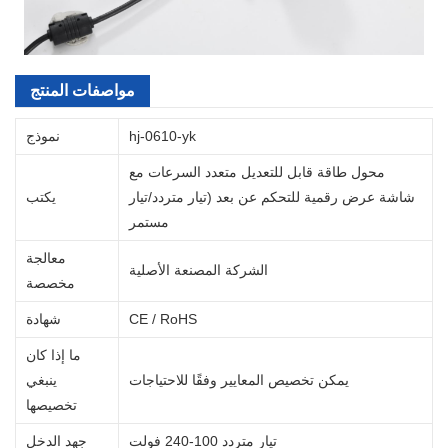
مواصفات المنتج
hj-0610-yk
نموذج
محول طاقة قابل للتعديل متعدد السرعات مع
شاشة عرض رقمية للتحكم عن بعد (تيار متردد/تيار
يكتب
مستمر
معالجة
الشركة المصنعة الأصلية
مخصصة
CE / RoHS
شهادة
ما إذا كان
يمكن تخصيص المعايير وفقًا للاحتياجات
ينبغي
تخصيصها
تيار متردد 100-240 فولت
جهد الدخل