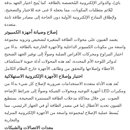
باي)، والدوائر الإلكترونية المُخصصة بالطاقة. كما يُتيح اختيار الجهد بدقة
ليُلائم متطلبات المكونات، مما يجعله لا غنى عنه للاختبار والتصحيح،
ولإطلاق النماذج الإلكترونية الأولية دون الحاجة إلى مصادر طاقة ثابتة
متعددة.
إصلاح وصيانة أجهزة الكمبيوتر
يعتمد الفنيون على محولات الطاقة المتغيرة لتشخيص وتزويد مجموعة
واسعة من مكونات الكمبيوتر الداخلية والأجهزة الخارجية بالطاقة. بدءًا من
اختبار المراوح ومحركات الأقراص الصلبة وصولًا إلى توفير الجهد الصحيح
لدوائر اللوحة الأم المحددة، تُعد هذه المحولات أداة حيوية لاستكشاف
الأخطاء وإصلاحها والتحقق من وظائف الأجهزة خارج النظام الكامل.
اختبار وإصلاح الأجهزة الإلكترونية الاستهلاكية
تُعد هذه الأداة متعددة الاستخدامات ضرورية لإصلاح كل شيء بدءًا من
أجهزة التوجيه ومحولات الشبكة وصولًا إلى شرائط الإضاءة LED ومكبرات
الصوت. من خلال محاكاة مدخلات الطاقة المستمرة الصحيحة، يستطيع
الفنيون تحديد الأعطال إما في مصدر الطاقة أو في الجهاز الرئيسي، مما
يُبسط عملية الإصلاح لمجموعة واسعة من الأجهزة الإلكترونية المنزلية
والتجارية.
معدات الاتصالات والشبكات