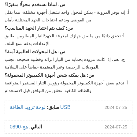
س: لماذا نستخدم محولًا متغيرًا؟
أ: إنه يوفر المرونة - يمكن لمحول واحد تشغيل أجهزة مختلفة، مما يقلل
من الفوضى ويدعم احتياجات الجهد المختلفة بأمان.
س: كيف يتم اختيار الجهد المناسب؟
أ: تحقق دائمًا من ملصق جهازك لمعرفة الجهد/التيار المطلوبين. طابق
الإعدادات بدقة لمنع التلف.
س: هل المحولات العالمية آمنة؟
ج: نعم، إذا كانت مزودة بحماية من التيار الزائد وقطبية صحيحة. تجنب
الموديلات الرخيصة وغير المعتمدة حفاظاً على السلامة.
س: هل يمكنه شحن أجهزة الكمبيوتر المحمولة؟
أ: تدعم بعض أجهزة الكمبيوتر المحمولة رؤوس التيار المستمر المتوافقة
والطاقة الكافية. تحقق من التوافق قبل الاستخدام.
لوحة تزويد الطاقة USB
سابق:
2024-07-25
التالي:
هج-0890
2024-07-25