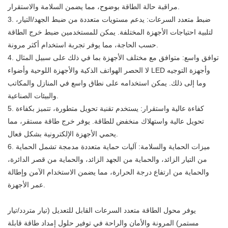
مراقبة حالة الطاقة بوضوح، مما يضمن السلامة والاستقرار.
3. ضبط متعدد السرعات: يدعم مستويات متعددة من ضبط الجهد/التيار،
لتلبية احتياجات الأجهزة المختلفة. يمكن للمستخدمين ضبط خرج الطاقة
حسب الحاجة، مما يوفر تجربة استخدام أكثر مرونة.
4. توافق واسع: متوافق مع مختلف الأجهزة بما في ذلك على سبيل المثال
لا الحصر الهواتف الذكية والأجهزة اللوحية وأضواء LED وأجهزة التوجيه
وما إلى ذلك. يمكن استخدامه على نطاق واسع في المنازل والمكاتب
والبيئات الصناعية.
5. كفاءة عالية واستقرار: يستخدم تقنية تحويل متطورة، تتميز بكفاءة
تحويل عالية واستهلاك منخفض للطاقة. يوفر خرج طاقة مستقر، مما
يحمي الأجهزة الإلكترونية بشكل فعال.
6. ميزات الحماية والسلامة: آليات حماية متعددة مدمجة تشمل الحماية
من التيار الزائد، والحماية من الجهد الزائد، والحماية من قصر الدائرة،
والحماية من ارتفاع درجة الحرارة، مما يضمن الاستخدام الآمن وإطالة
عمر الأجهزة.
يوفر محول الطاقة متعدد السرعات القابل للتعديل (تيار متردد/تيار
مستمر) المرونة والأمان والراحة في توفير حلول إمداد طاقة قابلة