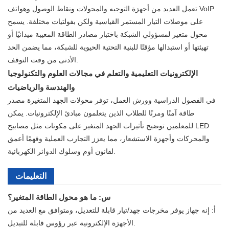
تعمل العديد من أجهزة التوجيه والمحولات ونقاط الوصول وهواتف VoIP
على موصلات التيار المستمر القياسية ولكن بفولتيات مختلفة. يسمح
محول متغير لمسؤولي الشبكة باختبار مصادر الطاقة المعيبة ميدانيًا أو
تهيئتها أو استبدالها مؤقتًا للبنية التحتية الحيوية للشبكة، مما يضمن الحد
الأدنى من وقت التوقف.
الإلكترونيات التعليمية والتعلم في مجالات العلوم والتكنولوجيا
والهندسة والرياضيات
في الفصول الدراسية وورش العمل، توفر محولات الجهد المتغيرة مصدر
طاقة آمنًا ومرنًا للطلاب الذين يتعلمون مبادئ الإلكترونيات. يمكن
للمعلمين توضيح تأثيرات الجهد المتغير على مكونات مثل مصابيح LED
والمحركات وأجهزة الاستشعار، مما يعزز التجارب العملية وفهمًا أعمق
لقانون أوم وسلوك الدوائر الكهربائية.
التعليمات
س: ما هو محول الطاقة المتغير؟
أ: إنه جهاز يوفر مخرجات جهد/تيار قابلة للتعديل، ومتوافق مع العديد من
الأجهزة الإلكترونية عبر رؤوس قابلة للتبديل.