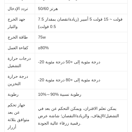
50/60 هرتز
تردد الإدخال
7.5 فولت ~ 15 فولت 5 أمبير (زيادة/نقصان بمقدار
جهد الخرج
0.5 فولت)
والتيار
75w
طاقة الخرج
≥80%
كفاءة العمل
درجات حرارة
-20 درجة مئوية إلى +50 درجة مئوية
التشغيل
درجة حرارة
-20 درجة مئوية إلى +80 درجة مئوية
التخزين
10%～90% رطوبة نسبية
رطوبة
جهاز تحكم
يمكن تعلم الاقتران، ويمكن التحكم عن بعد في
عن بعد
التشغيل/الإيقاف، والزيادة/النقصان؛ شاشة عرض
متوافق بثلاثة
رقمية زرقاء عالية الجودة.
أزرار