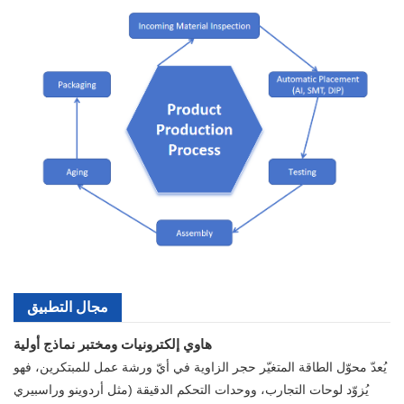
مجال التطبيق
هاوي إلكترونيات ومختبر نماذج أولية
يُعدّ محوّل الطاقة المتغيّر حجر الزاوية في أيّ ورشة عمل للمبتكرين، فهو
يُزوّد لوحات التجارب، ووحدات التحكم الدقيقة (مثل أردوينو وراسبيري