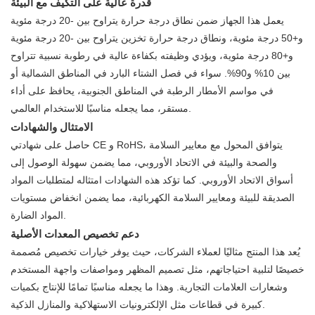
قدرة عالية على التكيف مع البيئة
يعمل هذا الجهاز ضمن نطاق درجة حرارة يتراوح بين -20 درجة مئوية
و+50 درجة مئوية، ونطاق درجة حرارة تخزين يتراوح بين -20 درجة مئوية
و+80 درجة مئوية، ويؤدي وظيفته بكفاءة عالية في رطوبة نسبية تتراوح
بين 10% و90%. سواء في فصل الشتاء البارد في المناطق الشمالية أو
في مواسم الأمطار الرطبة في المناطق الجنوبية، يحافظ على أداء
مستقر، مما يجعله مناسبًا للاستخدام العالمي.
الامتثال والشهادات
حاصل على شهادتي CE و RoHS، يتوافق المحول مع معايير السلامة
والصحة والبيئة في الاتحاد الأوروبي، مما يضمن سهولة الوصول إلى
أسواق الاتحاد الأوروبي. كما تؤكد هذه الشهادات امتثاله لمتطلبات المواد
الصديقة للبيئة ومعايير السلامة الكهربائية، مما يضمن انخفاض مستويات
المواد الضارة.
دعم تخصيص المعدات الأصلية
يُعد هذا المنتج مثاليًا لعملاء الشركات، حيث يوفر خيارات تخصيص مُصممة
خصيصًا لتلبية احتياجاتهم، مثل تصميم المظهر ومواصفات واجهة المستخدم
وشعارات العلامات التجارية. وهذا ما يجعله مناسبًا تمامًا للإنتاج بكميات
كبيرة في قطاعات مثل الإلكترونيات الاستهلاكية والمنازل الذكية.