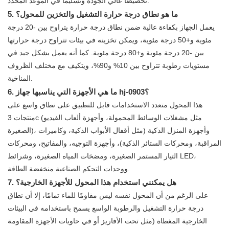
تخصيصًا عالي الجودة وتسليمًا في الموعد المحدد.
5. ما هو نطاق درجة حرارة التشغيل والتخزين للمحول؟
يعمل الجهاز بكفاءة عالية ضمن نطاق درجة حرارة يتراوح بين -20 درجة
مئوية و+50 درجة مئوية، ويمكن تخزينه في بيئات تتراوح درجة حرارتها
بين -20 درجة مئوية و+80 درجة مئوية. كما أنه يعمل بشكل جيد في
مستويات رطوبة تتراوح بين 10% و90%، ويتكيف مع مختلف الظروف
المناخية.
6. ما هي الأجهزة التي يناسبها جهاز hj-0903؟
هذا المحول متعدد الاستخدامات قابل للتطبيق على نطاق واسع على
منتجات 3c (مثل مشغلات الوسائط المحمولة، وأجهزة ألعاب الفيديو
الصغيرة)، وأجهزة المنزل الذكية (مثل أقفال الأبواب الذكية، وكاميرات
المراقبة، ومحركات الستائر الذكية)، وأجهزة التوجيه، والمفاتيح، ومحركات
التيار المستمر الصغيرة، ومضخات المياه الصغيرة، وشرائط LED،
ووحدات التحكم الصناعية منخفضة الطاقة.
7. هل يمكنني استخدام هذا المحول للأجهزة الخارجية؟
على الرغم من أن المحول نفسه ليس مقاومًا للماء تمامًا، إلا أن نطاق
درجة حرارة التشغيل والرطوبة الواسع يسمح باستخدامه في البيئات
الخارجية المغطاة (مثل تحت الأفاريز أو في حاويات الأجهزة المقاومة