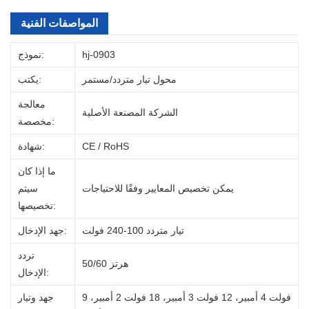
المواصفات الفنية
hj-0903
نموذج:
محول تيار متردد/مستمر
يكتب:
معالجة
الشركة المصنعة الأصلية
مخصصة:
CE / RoHS
شهادة:
ما إذا كان
يمكن تخصيص المعايير وفقًا للاحتياجات
سيتم
تخصيصها:
تيار متردد 100-240 فولت
جهد الإدخال:
تردد
50/60 هرتز
الإدخال:
9 فولت 4 أمبير، 12 فولت 3 أمبير، 18 فولت 2 أمبير،
جهد وتيار