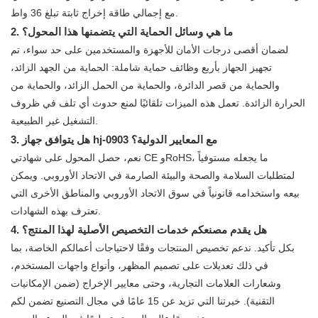
مع إجمالي طاقة إخراج ثابتة تبلغ 36 واط.
2. ما هي وسائل الحماية التي يتضمنها هذا المحول؟
لضمان أقصى درجات الأمان للأجهزة والمستخدمين على حد سواء، تم
تجهيز الجهاز بأربع وظائف حماية شاملة: الحماية من الجهد الزائد،
والحماية من قصر الدائرة، والحماية من الحمل الزائد، والحماية من
الحرارة الزائدة. تعمل هذه الميزات تلقائيًا لمنع حدوث أي تلف في ظروف
التشغيل غير الطبيعية.
3. هل يتوافق جهاز hj-0903 مع المعايير الدولية؟
نعم، حصل المحول على شهادتي CE وRoHS، ما يجعله مستوفياً
لمتطلبات السلامة والصحة والبيئة الصارمة في الاتحاد الأوروبي. ويمكن
بيعه واستخدامه قانونياً في سوق الاتحاد الأوروبي والمناطق الأخرى التي
تعترف بهذه الشهادات.
4. هل يقدم مصنعكم خدمات التخصيص الأصلية لهذا المنتج؟
بكل تأكيد. ندعم تخصيص المنتجات وفقًا لاحتياجات أعمالكم الخاصة، بما
في ذلك تعديلات على تصميم المظهر، وأنواع واجهات المستخدم،
وشعارات العلامات التجارية، وحتى معايير الإخراج (ضمن الإمكانيات
التقنية). خبرتنا التي تزيد عن 15 عامًا في مجال التصنيع تضمن لكم